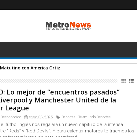
 Matutino con America Ortiz
O: Lo mejor de “encuentros pasados”
Liverpool y Manchester United de la
r League
 Desconocido
enero 03, 2025
Deportes
,
Telemundo Deportes
del fútbol inglés nos regalará un nuevo capítulo de la intensa
ntre “Reds” y “Red Devils”. Y para calentar motores te traemos los