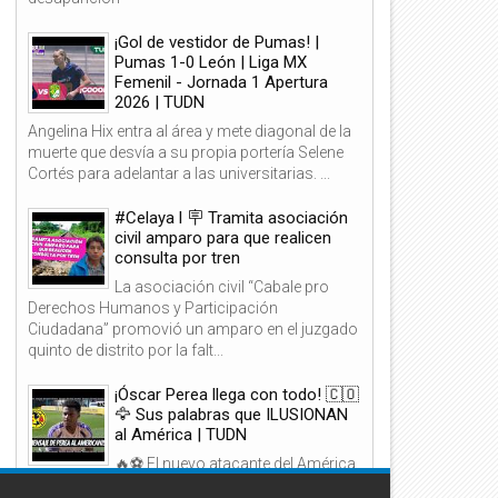
¡Gol de vestidor de Pumas! |
Pumas 1-0 León | Liga MX
Femenil - Jornada 1 Apertura
2026 | TUDN
Angelina Hix entra al área y mete diagonal de la
muerte que desvía a su propia portería Selene
Cortés para adelantar a las universitarias. ...
#Celaya l 🪧 Tramita asociación
civil amparo para que realicen
consulta por tren
La asociación civil “Cabale pro
Derechos Humanos y Participación
Ciudadana” promovió un amparo en el juzgado
quinto de distrito por la falt...
¡Óscar Perea llega con todo! 🇨🇴
🦅 Sus palabras que ILUSIONAN
al América | TUDN
🔥⚽ El nuevo atacante del América
ya tiene claro lo que quiere demostrar en