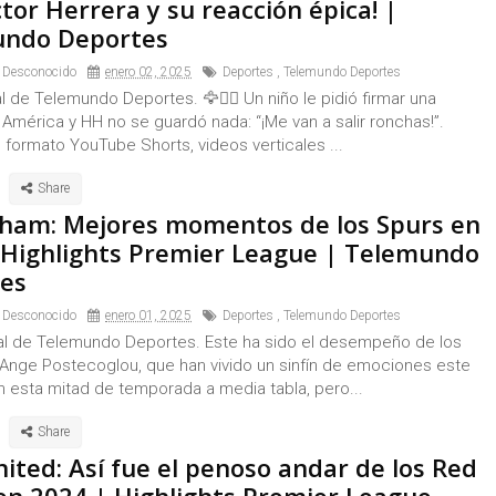
tor Herrera y su reacción épica! |
ndo Deportes
 Desconocido
enero 02, 2025
Deportes
,
Telemundo Deportes
al de Telemundo Deportes. 🦅✍🏼 Un niño le pidió firmar una
 América y HH no se guardó nada: “¡Me van a salir ronchas!”.
l formato YouTube Shorts, videos verticales ...
ham: Mejores momentos de los Spurs en
 Highlights Premier League | Telemundo
es
 Desconocido
enero 01, 2025
Deportes
,
Telemundo Deportes
ial de Telemundo Deportes. Este ha sido el desempeño de los
 Ange Postecoglou, que han vivido un sinfín de emociones este
n esta mitad de temporada a media tabla, pero...
ited: Así fue el penoso andar de los Red