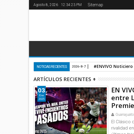
Sitemap
Agosto 8, 2026
12:34:24 PM
#ENVIVO Noticiero
NOTICIAS RECIENTES
2026-8-7
ARTÍCULOS RECIENTES
EN VIV
03
entre 
Ene
2025
Premie
Guanajuato
El Clásico 
rivalidad e