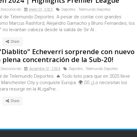
 en 2024 | Highlights Premier League
 Desconocido
enero 01, 2025
Deportes
,
Telemundo Deportes
ial de Telemundo Deportes. A pesar de contar con grandes
como Marcus Rashford, Alejandro Garnacho y Bruno Fernandes, los
” no levantan cabeza desde la salida de Sir Al...
 "Diablito" Echeverri sorprende con nuevo
n plena concentración de la Sub-20!
 Desconocido
diciembre 31, 2024
Deportes
,
Telemundo Deportes
al de Telemundo Deportes. 🔥 Todo listo para que en 2025 lleve
 Manchester City y conquiste Europa. 🌍 💇‍♂️ ¿Lo necesitan los
para resurgir en la #LigaPre...