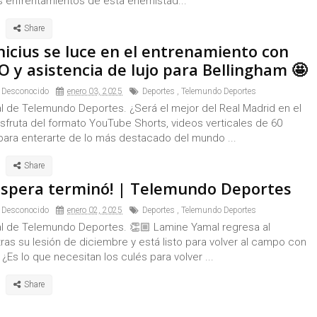
es enfrentamientos de esta enemistad...
nicius se luce en el entrenamiento con
 y asistencia de lujo para Bellingham 🤩
 Desconocido
enero 03, 2025
Deportes
,
Telemundo Deportes
al de Telemundo Deportes. ¿Será el mejor del Real Madrid en el
sfruta del formato YouTube Shorts, videos verticales de 60
ara enterarte de lo más destacado del mundo ...
 espera terminó! | Telemundo Deportes
 Desconocido
enero 02, 2025
Deportes
,
Telemundo Deportes
ial de Telemundo Deportes. 👏🏼 Lamine Yamal regresa al
ras su lesión de diciembre y está listo para volver al campo con
. ¿Es lo que necesitan los culés para volver ...