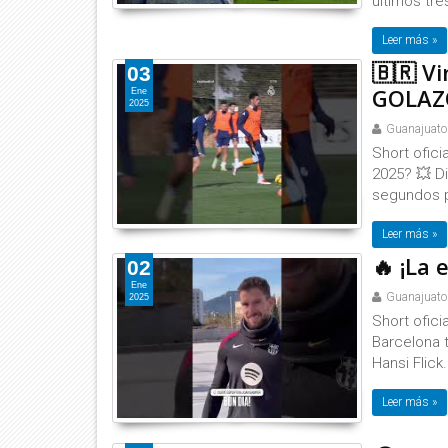
últimos tr
Leer más »
🇧🇷 Vi
03
GOLAZO
Ene
2025
Guanajuato
Short ofici
2025? 💥 Di
segundos p
Leer más »
🔥 ¡La
02
Ene
Guanajuato
2025
Short ofic
Barcelona t
Hansi Flick
Leer más »