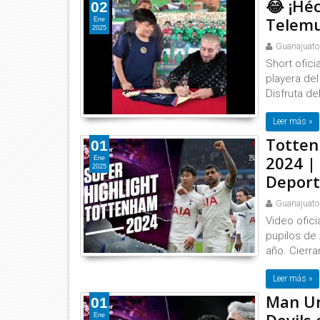
😂 ¡Héc
02
Telemu
Ene
2025
Guanajuato
Short ofici
playera del
Disfruta de
Leer más »
Totten
01
2024 |
Ene
2025
Deport
Guanajuato
Video ofic
pupilos de
año. Cierra
Leer más »
Man Un
01
Ene