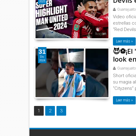
Devils
2025
Guanajuato
Video ofic
estrellas 
“Red Devils
Leer más »
😈⚽¡El
31
look e
Dic
2024
Guanajuato
Short ofici
su magia al
"Cityzens" 
Leer más »
1
2
3