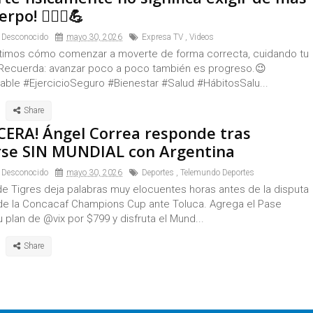
rpo! 🏃‍♀️✨💪
 Desconocido
mayo 30, 2026
Expresa TV
,
Videos
imos cómo comenzar a moverte de forma correcta, cuidando tu
♂️ Recuerda: avanzar poco a poco también es progreso.😉
able #EjercicioSeguro #Bienestar #Salud #HábitosSalu...
NCERA! Ángel Correa responde tras
se SIN MUNDIAL con Argentina
 Desconocido
mayo 30, 2026
Deportes
,
Telemundo Deportes
de Tigres deja palabras muy elocuentes horas antes de la disputa
l de la Concacaf Champions Cup ante Toluca. Agrega el Pase
u plan de @vix por $799 y disfruta el Mund...