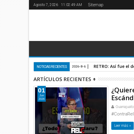
Sitemap
Agosto 7, 2026
11:02:49 AM
RETRO: Así fue el 
NOTICIAS RECIENTES
2026-8-6
ARTÍCULOS RECIENTES
¿Quier
01
Escánd
Jun
2026
Guanajuato
#ContraRelo
Leer más »