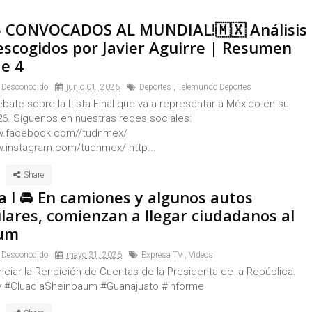
6 CONVOCADOS AL MUNDIAL!🇲🇽 Análisis
 escogidos por Javier Aguirre | Resumen
de 4
 Desconocido
junio 01, 2026
Deportes
,
Telemundo Deportes
bate sobre la Lista Final que va a representar a México en su
26. Síguenos en nuestras redes sociales:
ww.facebook.com//tudnmex/
w.instagram.com/tudnmex/ http...
a l 🚘 En camiones y algunos autos
lares, comienzan a llegar ciudadanos al
rum
 Desconocido
mayo 31, 2026
Expresa TV
,
Videos
ciar la Rendición de Cuentas de la Presidenta de la República.
 #CluadiaSheinbaum #Guanajuato #informe