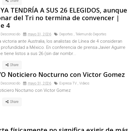
YA TENDRÍA A SUS 26 ELEGIDOS, aunque
onar del Tri no termina de convencer |
de 4
 Desconocido
mayo 31, 2026
Deportes
,
Telemundo Deportes
 victoria ante Australia, los analistas de Línea de 4 consideran
a profundidad a México. En conferencia de prensa Javier Aguirre
 tiene listos a sus 26 (sin dar nombr...
O Noticiero Nocturno con Victor Gomez
 Desconocido
mayo 31, 2026
Expresa TV
,
Videos
ticiero Nocturno con Victor Gomez
rte físicamente no significa exigir de más