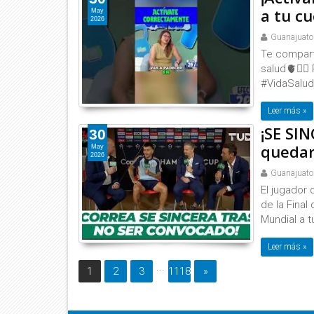
a tu cue
May
2026
Guanajuato
Te compart
salud🫀🧘‍
#VidaSalud
Leer más »
¡SE SI
30
quedar
May
2026
Guanajuato
El jugador 
de la Fina
Mundial a t
Leer más »
...
1
2
3
1118
»