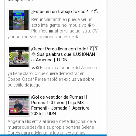
¿Estás en un trabajo tóxico? 🚩😓
Renunciar también puede ser un
acto inteligente, no impulsivo 🧠✨
Planifica 💼: ahorra, actualiza tu CV
y busca nuevas opciones antes de da...
¡Óscar Perea llega con todo! 🇨🇴
🦅 Sus palabras que ILUSIONAN
al América | TUDN
🔥⚽ El nuevo atacante del América
ya tiene claro lo que quiere demostrar en
Coapa. Óscar Perea habló en exclusiva sobre
su estilo de juego,...
¡Gol de vestidor de Pumas! |
Pumas 1-0 León | Liga MX
Femenil - Jornada 1 Apertura
2026 | TUDN
Angelina Hix entra al área y mete diagonal de la
muerte que desvía a su propia portería Selene
Cortés para adelantar a las universitarias. ...