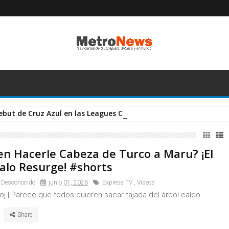
debut de Cruz Azul en las Leagues Cup... ¡CON GOLAZO INCLUÍD
en Hacerle Cabeza de Turco a Maru? ¡El
alo Resurge! #shorts
 Desconocido
junio 01, 2026
Expresa TV
,
Videos
j | Parece que todos quieren sacar tajada del árbol caído