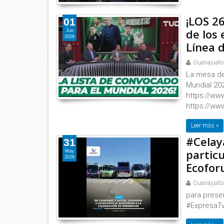
¡LOS 2
01
de los
Jun
2026
Línea 
Guanajuato
La mesa de
Mundial 20
https://w
https://ww
Leer más »
#Celay
31
particu
May
2026
Ecofo
Guanajuato
para presen
#ExpresaTv