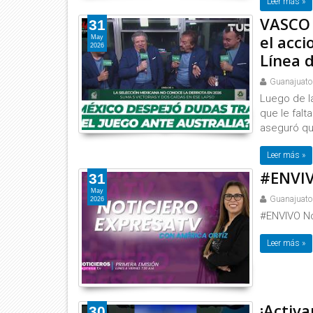
Leer más »
VASCO 
31
el acci
May
2026
Línea 
Guanajuato
Luego de la
que le falt
aseguró que
Leer más »
#ENVIV
31
May
Guanajuato
2026
#ENVIVO No
Leer más »
¡Activa
30