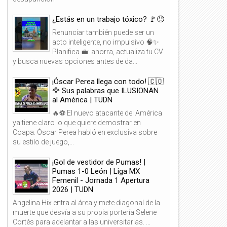
¿Estás en un trabajo tóxico? 🚩😓
Renunciar también puede ser un
acto inteligente, no impulsivo 🧠✨
Planifica 💼: ahorra, actualiza tu CV
y busca nuevas opciones antes de da...
¡Óscar Perea llega con todo! 🇨🇴
🦅 Sus palabras que ILUSIONAN
al América | TUDN
🔥⚽ El nuevo atacante del América
ya tiene claro lo que quiere demostrar en
Coapa. Óscar Perea habló en exclusiva sobre
su estilo de juego,...
¡Gol de vestidor de Pumas! |
Pumas 1-0 León | Liga MX
Femenil - Jornada 1 Apertura
2026 | TUDN
Angelina Hix entra al área y mete diagonal de la
muerte que desvía a su propia portería Selene
Cortés para adelantar a las universitarias. ...