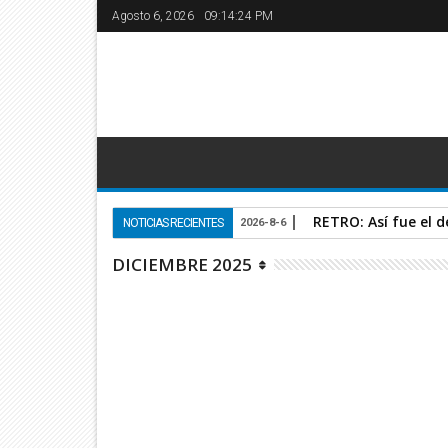
Agosto 6, 2026
09:14:25 PM
RETRO: Así fue el 
NOTICIAS RECIENTES
2026-8-6
DICIEMBRE 2025
#Guana
31
nuevo 
Dic
2025
Guanajuato
La recient
la delegac
municipale