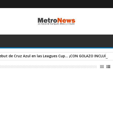
debut de Cruz Azul en las Leagues Cup... ¡CON GOLAZO INCLUÍD
juato l 🤓 Buscan acercamiento con
delegado del INAH
 Desconocido
diciembre 31, 2025
Expresa TV
,
Videos
e designación de Guillermo González León, como nuevo titular de
ión Guanajuato INAH ha despertado el interés de autoridades
s para buscar acercamientos y acuerdos, que ...