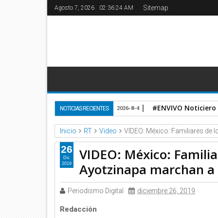
Sitemap
Agosto 7, 2026
02:36:25 AM
#ENVIVO Noticiero
NOTICIAS RECIENTES
2026-8-4
Inicio
RT
Video
VIDEO: México: Familiares de 
26
VIDEO: México: Familia
Dic
Ayotzinapa marchan a 
2019
Periodismo Digital
diciembre 26, 2019
Redacción