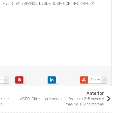
om/en_vivo RT EN ESPAÑOL: DESDE RUSIA CON INFORMACIÓN
re
Share
0
0
Anterior
tas de
VIDEO: Chile: Los incendios afectan a 245 casas y
pe
más de 130 hectáreas