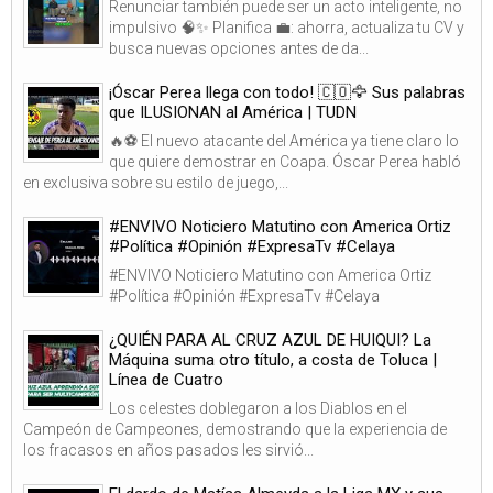
Renunciar también puede ser un acto inteligente, no
impulsivo 🧠✨ Planifica 💼: ahorra, actualiza tu CV y
busca nuevas opciones antes de da...
¡Óscar Perea llega con todo! 🇨🇴🦅 Sus palabras
que ILUSIONAN al América | TUDN
🔥⚽ El nuevo atacante del América ya tiene claro lo
que quiere demostrar en Coapa. Óscar Perea habló
en exclusiva sobre su estilo de juego,...
#ENVIVO Noticiero Matutino con America Ortiz
#Política #Opinión #ExpresaTv #Celaya
#ENVIVO Noticiero Matutino con America Ortiz
#Política #Opinión #ExpresaTv #Celaya
¿QUIÉN PARA AL CRUZ AZUL DE HUIQUI? La
Máquina suma otro título, a costa de Toluca |
Línea de Cuatro
Los celestes doblegaron a los Diablos en el
Campeón de Campeones, demostrando que la experiencia de
los fracasos en años pasados les sirvió...