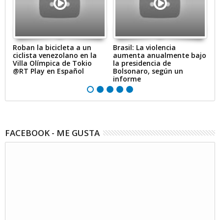
Roban la bicicleta a un
Brasil: La violencia
M
ciclista venezolano en la
aumenta anualmente bajo
po
Villa Olímpica de Tokio
la presidencia de
e
@RT Play en Español
Bolsonaro, según un
m
informe
FACEBOOK - ME GUSTA