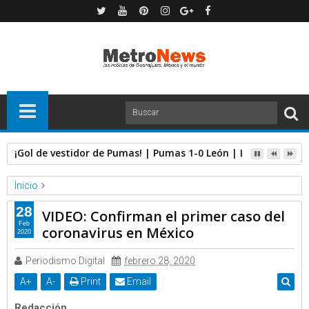
¡Gol de vestidor de Pumas! | Pumas 1-0 León | Liga MX Feme
Inicio
RT
Video
28
VIDEO: Confirman el primer caso del
VIDEO: Confirman el primer caso del coronavirus en México
Feb
coronavirus en México
2020
Periodismo Digital
febrero 28, 2020
A
+
A
-
Print
Email
Redacción