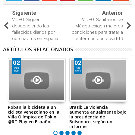
Siguiente
Anterior
VIDEO: Siguen
VIDEO: Sanitarios de
descendiendo los
México exigen mejores
fallecidos diarios por
condiciones para tratar a
coronavirus en España
enfermos con covid-19
ARTÍCULOS RELACIONADOS
02
02
Ago
Ago
2021
2021
Roban la bicicleta a un
Brasil: La violencia
M
ciclista venezolano en la
aumenta anualmente bajo
po
Villa Olímpica de Tokio
la presidencia de
e
@RT Play en Español
Bolsonaro, según un
m
informe