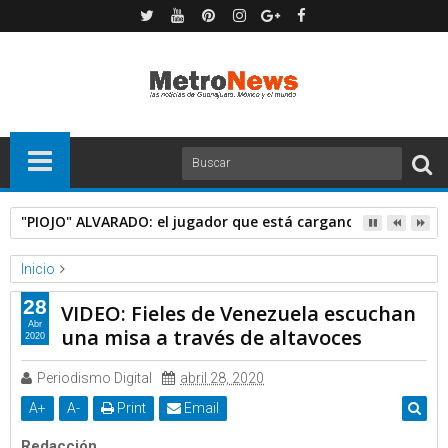
"PIOJO" ALVARADO: el jugador que está cargando con Chivas
Inicio
RT
Video
28
VIDEO: Fieles de Venezuela escuchan
VIDEO: Fieles de Venezuela escuchan una misa a través de
Abr
una misa a través de altavoces
2020
altavoces
Periodismo Digital
abril 28, 2020
A
+
A
-
Print
Email
Redacción