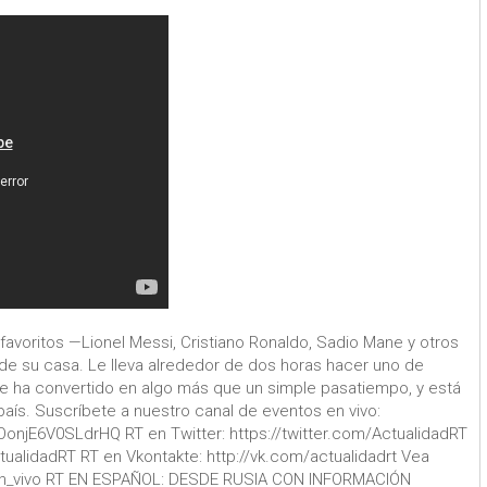
 favoritos —Lionel Messi, Cristiano Ronaldo, Sadio Mane y otros
 de su casa. Le lleva alrededor de dos horas hacer uno de
 se ha convertido en algo más que un simple pasatiempo, y está
país. Suscríbete a nuestro canal de eventos en vivo:
njE6V0SLdrHQ RT en Twitter: https://twitter.com/ActualidadRT
alidadRT RT en Vkontakte: http://vk.com/actualidadrt Vea
om/en_vivo RT EN ESPAÑOL: DESDE RUSIA CON INFORMACIÓN