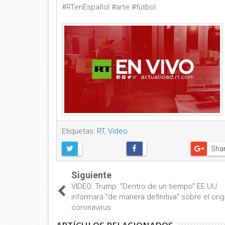
#RTenEspañol #arte #fútbol
Etiquetas:
RT
,
Video
Sha
Siguiente
VIDEO: Trump: "Dentro de un tiempo" EE.UU.
informará "de manera definitiva" sobre el ori
coronavirus