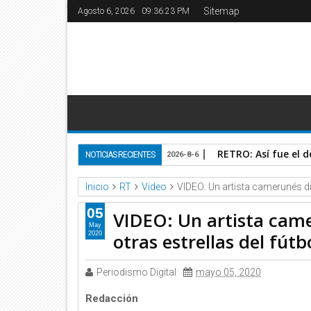
Sitemap
Agosto 6, 2026
09:36:23 PM
RETRO: Así fue el 
NOTICIAS RECIENTES
2026-8-6
Inicio
RT
Video
VIDEO: Un artista camerunés dib
05
VIDEO: Un artista came
May
otras estrellas del fút
2020
Periodismo Digital
mayo 05, 2020
Redacción