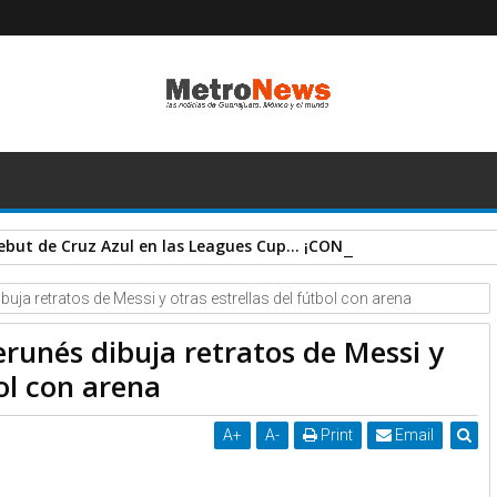
debut de Cruz Azul en las Leagues Cup... ¡CON GOLAZO INCLUÍD
uja retratos de Messi y otras estrellas del fútbol con arena
runés dibuja retratos de Messi y
bol con arena
A
+
A
-
Print
Email