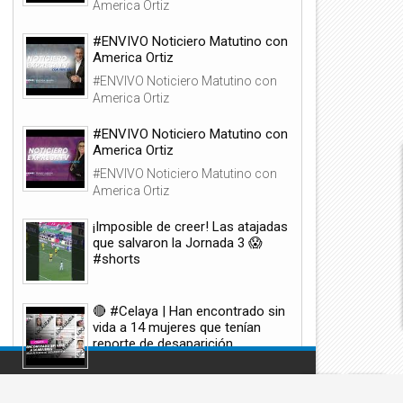
America Ortiz
#ENVIVO Noticiero Matutino con
America Ortiz
#ENVIVO Noticiero Matutino con
America Ortiz
02
02
Ago
Ago
#ENVIVO Noticiero Matutino con
2021
2021
America Ortiz
#ENVIVO Noticiero Matutino con
America Ortiz
¡Imposible de creer! Las atajadas
rotestas contra las restricciones
Bomberos casi quedan atrap
que salvaron la Jornada 3 😱
or covid-19 en Alemania
por un incendio forestal en
#shorts
erminan con enfrentamientos
Turquía
🔴 #Celaya | Han encontrado sin
vida a 14 mujeres que tenían
reporte de desaparición
🔴 #Celaya | Han encontrado sin
vida a 14 mujeres que tenían reporte de
Accionado por
MetroNews
desaparición