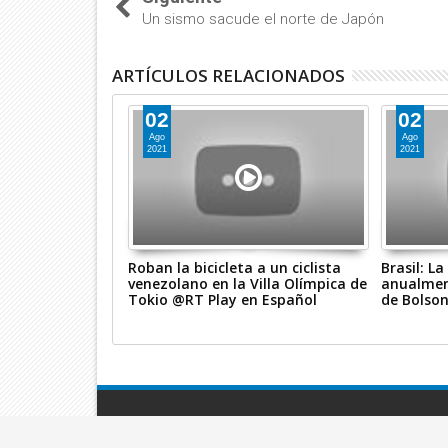
Un sismo sacude el norte de Japón
ARTÍCULOS RELACIONADOS
02
02
Ago
Ago
2021
2021
en el tercer
Roban la bicicleta a un ciclista
Brasil: L
l bautizo de un
venezolano en la Villa Olímpica de
anualment
UU.
Tokio @RT Play en Español
de Bolso
Videos - MetroNews
© 2020. Todos los Derechos Re