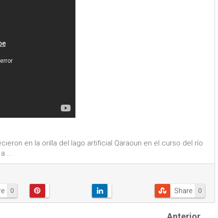
on en la orilla del lago artificial Qaraoun en el curso del río
 ...
re
Share
0
0
Anterior