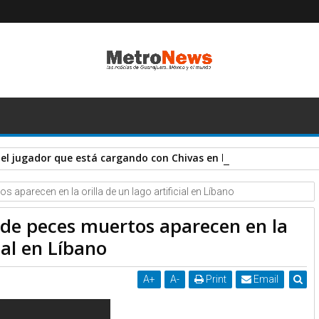
el jugador que está cargando con Chivas en la Liga MX y Leag
aparecen en la orilla de un lago artificial en Líbano
 de peces muertos aparecen en la
cial en Líbano
A
+
A
-
Print
Email