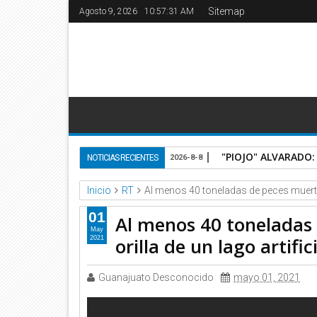
Sitemap
Agosto 9, 2026
10:57:32 AM
"PIOJO" ALVARADO: 
NOTICIAS RECIENTES
2026-8-8
Inicio
RT
Al menos 40 toneladas de peces muertos 
01
Al menos 40 toneladas
May
orilla de un lago artifi
2021
Guanajuato Desconocido
mayo 01, 2021