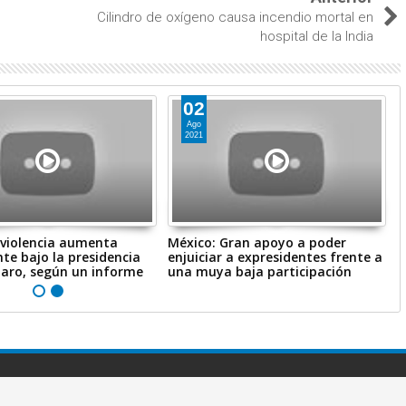
Cilindro de oxígeno causa incendio mortal en
hospital de la India
02
Ago
2021
a violencia aumenta
México: Gran apoyo a poder
P
e bajo la presidencia
enjuiciar a expresidentes frente a
p
naro, según un informe
una muya baja participación
t
servados.