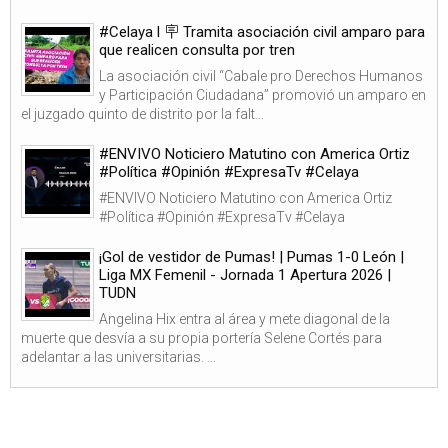
#Celaya l 🪧 Tramita asociación civil amparo para
que realicen consulta por tren
La asociación civil “Cabale pro Derechos Humanos
y Participación Ciudadana” promovió un amparo en
el juzgado quinto de distrito por la falt...
#ENVIVO Noticiero Matutino con America Ortiz
#Política #Opinión #ExpresaTv #Celaya
#ENVIVO Noticiero Matutino con America Ortiz
#Política #Opinión #ExpresaTv #Celaya
¡Gol de vestidor de Pumas! | Pumas 1-0 León |
Liga MX Femenil - Jornada 1 Apertura 2026 |
TUDN
Angelina Hix entra al área y mete diagonal de la
muerte que desvía a su propia portería Selene Cortés para
adelantar a las universitarias. ...