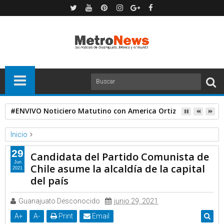
#ENVIVO Noticiero Matutino con America Ortiz
Inicio
RT
29
Candidata del Partido Comunista de
Candidata del Partido Comunista de Chile asume la alcaldía de la
Jun
Chile asume la alcaldía de la capital
2021
capital del país
del país
Guanajuato Desconocido
junio 29, 2021
A
+
A
-
Print
Email