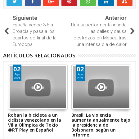
Siguiente
Anterior
España vence 3-5 a
Una supertormenta inunda
Croacia y pasa a los
las calles y causa
cuartos de final de la
destrozos en Moscú tras
Eurocopa
una intensa ola de calor
ARTÍCULOS RELACIONADOS
02
02
Ago
Ago
2021
2021
Roban la bicicleta a un
Brasil: La violencia
M
ciclista venezolano en la
aumenta anualmente bajo
po
Villa Olímpica de Tokio
la presidencia de
e
@RT Play en Español
Bolsonaro, según un
m
informe