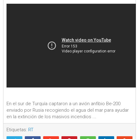
En el sur de Turquía captaron a un avión anfibio Be-200
enviado por Rusia recogiendo el agua del mar para ayudar
en la extinción de los masivos incendios ...
Etiquetas:
RT