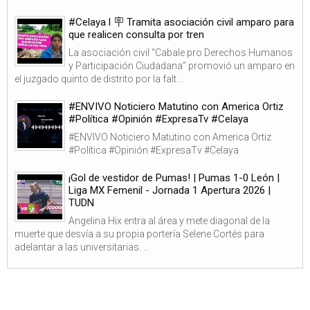
#Celaya l 🪧 Tramita asociación civil amparo para
que realicen consulta por tren
La asociación civil “Cabale pro Derechos Humanos
y Participación Ciudadana” promovió un amparo en
el juzgado quinto de distrito por la falt...
#ENVIVO Noticiero Matutino con America Ortiz
#Política #Opinión #ExpresaTv #Celaya
#ENVIVO Noticiero Matutino con America Ortiz
#Política #Opinión #ExpresaTv #Celaya
¡Gol de vestidor de Pumas! | Pumas 1-0 León |
Liga MX Femenil - Jornada 1 Apertura 2026 |
TUDN
Angelina Hix entra al área y mete diagonal de la
muerte que desvía a su propia portería Selene Cortés para
adelantar a las universitarias. ...