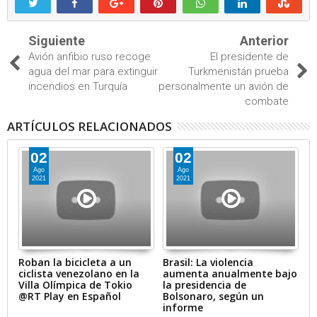
Siguiente
Anterior
Avión anfibio ruso recoge
El presidente de
agua del mar para extinguir
Turkmenistán prueba
incendios en Turquía
personalmente un avión de
combate
ARTÍCULOS RELACIONADOS
02
02
Ago
Ago
2021
2021
Roban la bicicleta a un
Brasil: La violencia
M
ciclista venezolano en la
aumenta anualmente bajo
po
Villa Olímpica de Tokio
la presidencia de
e
@RT Play en Español
Bolsonaro, según un
m
informe