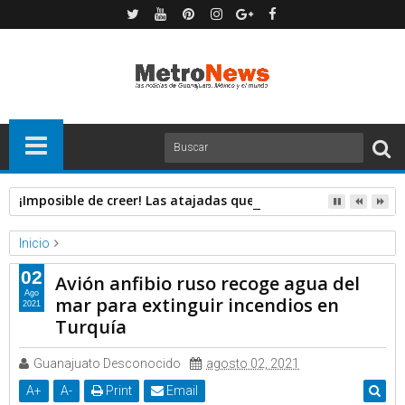
¡Imposible de creer! Las atajadas que salvaron la Jornada 3 
Inicio
RT
02
Avión anfibio ruso recoge agua del
Avión anfibio ruso recoge agua del mar para extinguir incendios
Ago
mar para extinguir incendios en
2021
en Turquía
Turquía
Guanajuato Desconocido
agosto 02, 2021
A
+
A
-
Print
Email