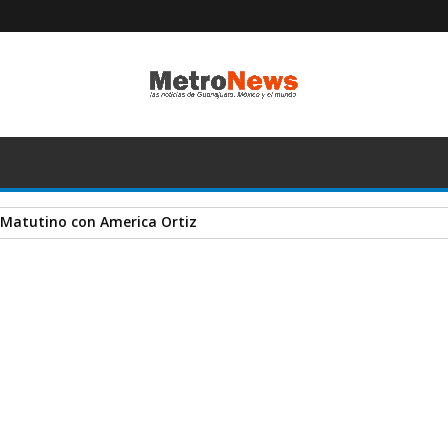
 Matutino con America Ortiz
ITULAR 🔴⚫️ Para buscar la REMONTADA ante Feyenoord | TUDN
A
+
A
-
Print
Email