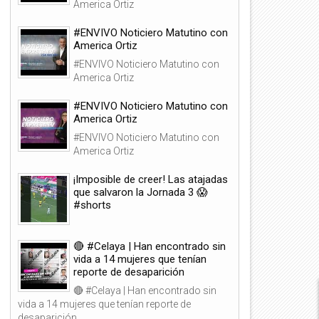
America Ortiz
#ENVIVO Noticiero Matutino con
America Ortiz
#ENVIVO Noticiero Matutino con
America Ortiz
#ENVIVO Noticiero Matutino con
America Ortiz
#ENVIVO Noticiero Matutino con
America Ortiz
¡Imposible de creer! Las atajadas
que salvaron la Jornada 3 😱
#shorts
🔴 #Celaya | Han encontrado sin
02
03
vida a 14 mujeres que tenían
Ago
Ago
reporte de desaparición
2026
2026
🔴 #Celaya | Han encontrado sin
vida a 14 mujeres que tenían reporte de
desaparición