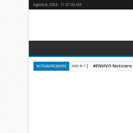
Agosto 8, 2026
11:57:30 AM
#ENVIVO Noticiero
NOTICIAS RECIENTES
2026-8-7
Inicio
Deportes
Telemundo Deportes
Santi Giménez T
18
Feb
2025
Guanajuato Desconocido
febrero 18, 2025