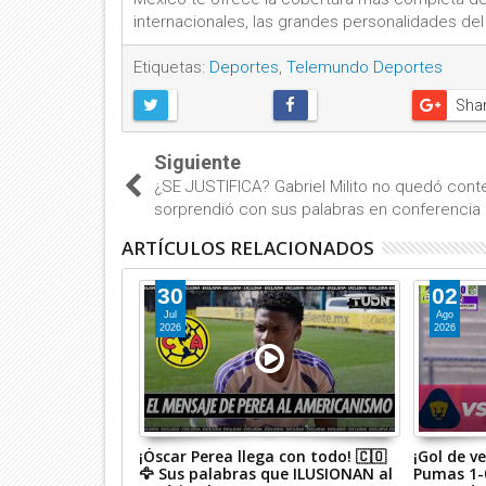
internacionales, las grandes personalidades d
Etiquetas:
Deportes
,
Telemundo Deportes
Sha
Siguiente
¿SE JUSTIFICA? Gabriel Milito no quedó cont
sorprendió con sus palabras en conferencia
ARTÍCULOS RELACIONADOS
30
02
Jul
Ago
2026
2026
: el jugador que
¡Óscar Perea llega con todo! 🇨🇴
¡Gol de v
 Chivas en la
🦅 Sus palabras que ILUSIONAN al
Pumas 1-0