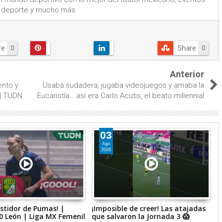
el deporte y mucho más.
re
Share
0
0
Anterior
ento y
Usaba sudadera, jugaba videojuegos y amaba la
 | TUDN
Eucaristía… así era Carlo Acutis, el beato millennial
03
Ago
2026
estidor de Pumas! |
¡Imposible de creer! Las atajadas
R
 León | Liga MX Femenil
que salvaron la Jornada 3 😱
A