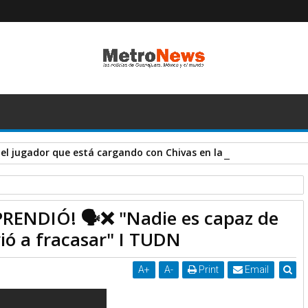
el jugador que está cargando con Chivas en la Liga MX y Leag
RENDIÓ! 🗣️❌ "Nadie es capaz de
de ver que el América volvió a fracasar" I TUDN
vió a fracasar" I TUDN
A
+
A
-
Print
Email