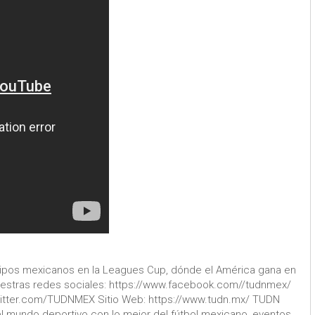
quipos mexicanos en la Leagues Cup, dónde el América gana en
uestras redes sociales: https://www.facebook.com//tudnmex/
witter.com/TUDNMEX Sitio Web: https://www.tudn.mx/ TUDN
l mundo deportivo con lo mejor del fútbol mexicano, eventos