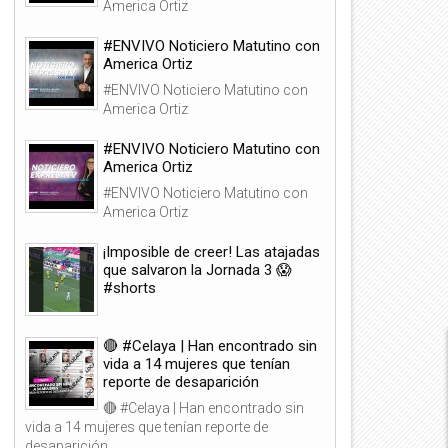
America Ortiz
#ENVIVO Noticiero Matutino con
America Ortiz
#ENVIVO Noticiero Matutino con
America Ortiz
#ENVIVO Noticiero Matutino con
America Ortiz
#ENVIVO Noticiero Matutino con
America Ortiz
¡Imposible de creer! Las atajadas
que salvaron la Jornada 3 😱
06
08
#shorts
Ago
Ago
2026
2026
🔴 #Celaya | Han encontrado sin
vida a 14 mujeres que tenían
reporte de desaparición
🔴 #Celaya | Han encontrado sin
ETRO: Así fue el debut de Cruz
NACIÓN AZUL 🚂⚽️: ¡Ricky Pal
vida a 14 mujeres que tenían reporte de
zul en las Leagues Cup... ¡CON
llega con todo! 🔥 Análisis de
desaparición