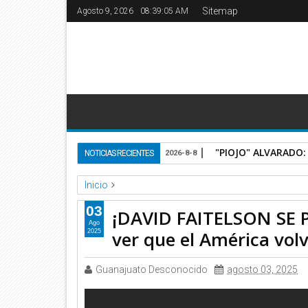
Sitemap
Agosto 9, 2026
08:39:05 AM
"PIOJO" ALVARADO: 
NOTICIAS RECIENTES
2026-8-8
Inicio
Deportes
Telemundo Deportes
03
¡DAVID FAITELSON SE P
¡DAVID FAITELSON SE PRENDIÓ! 🗣️❌ "Nadie es capaz 
Ago
ver que el América vol
2025
Guanajuato Desconocido
agosto 03, 2025