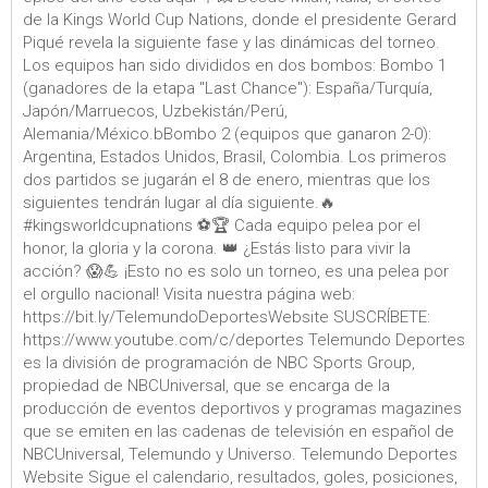
de la Kings World Cup Nations, donde el presidente Gerard
Piqué revela la siguiente fase y las dinámicas del torneo.
Los equipos han sido divididos en dos bombos: Bombo 1
(ganadores de la etapa "Last Chance"): España/Turquía,
Japón/Marruecos, Uzbekistán/Perú,
Alemania/México.bBombo 2 (equipos que ganaron 2-0):
Argentina, Estados Unidos, Brasil, Colombia. Los primeros
dos partidos se jugarán el 8 de enero, mientras que los
siguientes tendrán lugar al día siguiente.🔥
#kingsworldcupnations ⚽🏆 Cada equipo pelea por el
honor, la gloria y la corona. 👑 ¿Estás listo para vivir la
acción? 😱💪 ¡Esto no es solo un torneo, es una pelea por
el orgullo nacional! Visita nuestra página web:
https://bit.ly/TelemundoDeportesWebsite SUSCRÍBETE:
https://www.youtube.com/c/deportes Telemundo Deportes
es la división de programación de NBC Sports Group,
propiedad de NBCUniversal, que se encarga de la
producción de eventos deportivos y programas magazines
que se emiten en las cadenas de televisión en español de
NBCUniversal, Telemundo y Universo. Telemundo Deportes
Website Sigue el calendario, resultados, goles, posiciones,