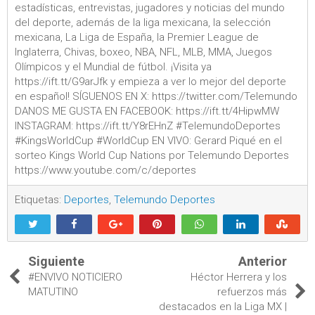
estadísticas, entrevistas, jugadores y noticias del mundo
del deporte, además de la liga mexicana, la selección
mexicana, La Liga de España, la Premier League de
Inglaterra, Chivas, boxeo, NBA, NFL, MLB, MMA, Juegos
Olímpicos y el Mundial de fútbol. ¡Visita ya
https://ift.tt/G9arJfk y empieza a ver lo mejor del deporte
en español! SÍGUENOS EN X: https://twitter.com/Telemundo
DANOS ME GUSTA EN FACEBOOK: https://ift.tt/4HipwMW
INSTAGRAM: https://ift.tt/Y8rEHnZ #TelemundoDeportes
#KingsWorldCup #WorldCup EN VIVO: Gerard Piqué en el
sorteo Kings World Cup Nations por Telemundo Deportes
https://www.youtube.com/c/deportes
Etiquetas:
Deportes
,
Telemundo Deportes
Siguiente
Anterior
#ENVIVO NOTICIERO
Héctor Herrera y los
MATUTINO
refuerzos más
destacados en la Liga MX |