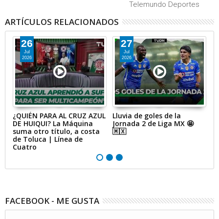
Telemundo Deportes
ARTÍCULOS RELACIONADOS
26
27
Jul
Jul
2026
2026
de
¿QUIÉN PARA AL CRUZ AZUL
Lluvia de goles de la
¡Ó
DE HUIQUI? La Máquina
Jornada 2 de Liga MX 🤩
t
suma otro título, a costa
🇲🇽
q
 |
de Toluca | Línea de
|
Cuatro
FACEBOOK - ME GUSTA