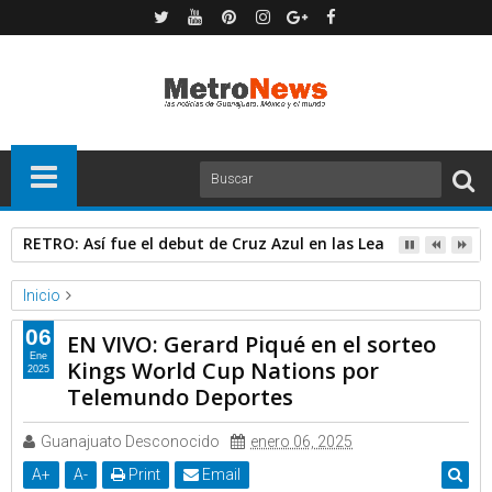
RETRO: Así fue el debut de Cruz Azul en las Leagues Cup..
Inicio
Deportes
Telemundo Deportes
06
EN VIVO: Gerard Piqué en el sorteo
EN VIVO: Gerard Piqué en el sorteo Kings World Cup Nations por
Ene
Kings World Cup Nations por
2025
Telemundo Deportes
Telemundo Deportes
Guanajuato Desconocido
enero 06, 2025
A
+
A
-
Print
Email