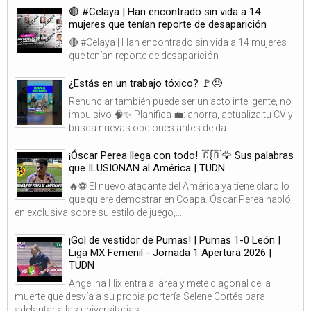
🔴 #Celaya | Han encontrado sin vida a 14
mujeres que tenían reporte de desaparición
🔴 #Celaya | Han encontrado sin vida a 14 mujeres
que tenían reporte de desaparición
¿Estás en un trabajo tóxico? 🚩😓
Renunciar también puede ser un acto inteligente, no
impulsivo 🧠✨ Planifica 💼: ahorra, actualiza tu CV y
busca nuevas opciones antes de da...
¡Óscar Perea llega con todo! 🇨🇴🦅 Sus palabras
que ILUSIONAN al América | TUDN
🔥⚽ El nuevo atacante del América ya tiene claro lo
que quiere demostrar en Coapa. Óscar Perea habló
en exclusiva sobre su estilo de juego,...
¡Gol de vestidor de Pumas! | Pumas 1-0 León |
Liga MX Femenil - Jornada 1 Apertura 2026 |
TUDN
Angelina Hix entra al área y mete diagonal de la
muerte que desvía a su propia portería Selene Cortés para
adelantar a las universitarias. ...