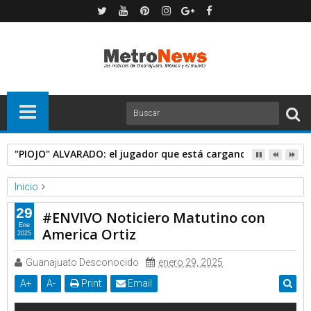
"PIOJO" ALVARADO: el jugador que está cargando con Chivas
Inicio
Expresa TV
Videos
29
#ENVIVO Noticiero Matutino con
#ENVIVO Noticiero Matutino con America Ortiz
Ene
America Ortiz
2025
Guanajuato Desconocido
enero 29, 2025
A
+
A
-
Print
Email