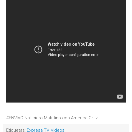
#ENVIVO Noticiero Matutino con America Ortiz
Etiquetas:
Expresa TV
,
Videos