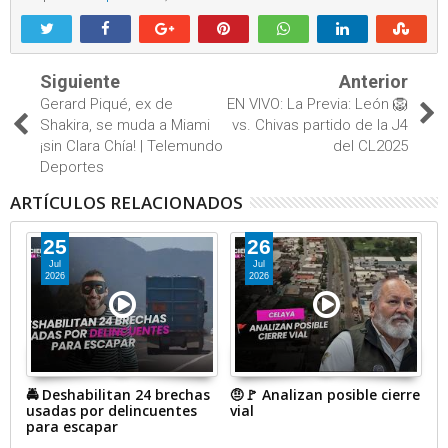
Siguiente
Anterior
Gerard Piqué, ex de
EN VIVO: La Previa: León 🦁
Shakira, se muda a Miami
vs. Chivas partido de la J4
¡sin Clara Chía! | Telemundo
del CL2025
Deportes
ARTÍCULOS RELACIONADOS
25
26
Jul
Jul
2026
2026
🚔 Deshabilitan 24 brechas
🤨🚩 Analizan posible cierre
#
usadas por delincuentes
vial
a
para escapar
p
p