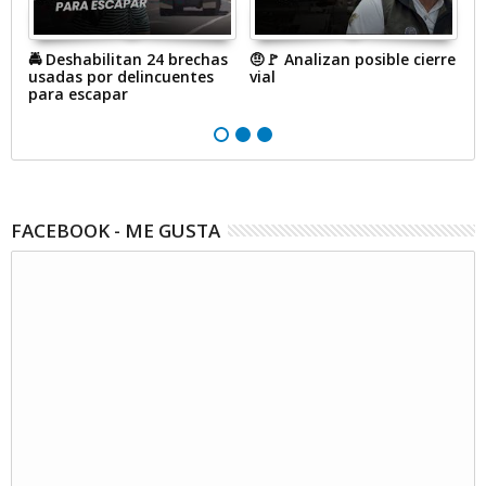
🚔 Deshabilitan 24 brechas
🤨🚩 Analizan posible cierre
#
usadas por delincuentes
vial
a
para escapar
p
p
FACEBOOK - ME GUSTA