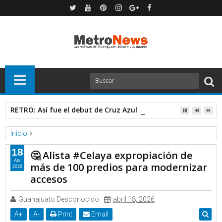
RETRO: Así fue el debut de Cruz Azul en las Leagues Cup..
Inicio
Expresa TV
Videos
18
🤔 Alista #Celaya expropiación de
🤔 Alista #Celaya expropiación de más de 100 predios para
Abr
más de 100 predios para modernizar
2026
modernizar accesos
accesos
Guanajuato Desconocido
abril 18, 2026
A
+
A
-
Print
Email