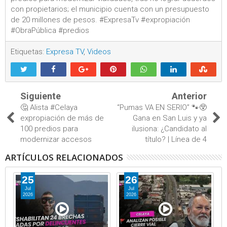
con propietarios; el municipio cuenta con un presupuesto
de 20 millones de pesos. #ExpresaTv #expropiación
#ObraPública #predios
Etiquetas:
Expresa TV
,
Videos
Siguiente
Anterior
🤔 Alista #Celaya
“Pumas VA EN SERIO” 🐾😲
expropiación de más de
Gana en San Luis y ya
100 predios para
ilusiona: ¿Candidato al
modernizar accesos
título? | Línea de 4
ARTÍCULOS RELACIONADOS
25
26
Jul
Jul
2026
2026