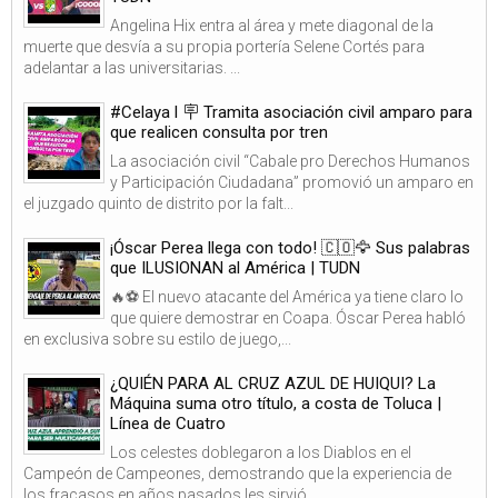
Angelina Hix entra al área y mete diagonal de la
muerte que desvía a su propia portería Selene Cortés para
adelantar a las universitarias. ...
#Celaya l 🪧 Tramita asociación civil amparo para
que realicen consulta por tren
La asociación civil “Cabale pro Derechos Humanos
y Participación Ciudadana” promovió un amparo en
el juzgado quinto de distrito por la falt...
¡Óscar Perea llega con todo! 🇨🇴🦅 Sus palabras
que ILUSIONAN al América | TUDN
🔥⚽ El nuevo atacante del América ya tiene claro lo
que quiere demostrar en Coapa. Óscar Perea habló
en exclusiva sobre su estilo de juego,...
¿QUIÉN PARA AL CRUZ AZUL DE HUIQUI? La
Máquina suma otro título, a costa de Toluca |
Línea de Cuatro
Los celestes doblegaron a los Diablos en el
Campeón de Campeones, demostrando que la experiencia de
los fracasos en años pasados les sirvió...