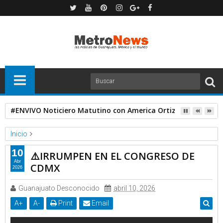
#ENVIVO Noticiero Matutino con America Ortiz
Inicio
Expresa TV
Videos
10
⚠️IRRUMPEN EN EL CONGRESO DE
⚠️IRRUMPEN EN EL CONGRESO DE CDMX
Abr
CDMX
2026
Guanajuato Desconocido
abril 10, 2026
A
+
A
-
Print
Email