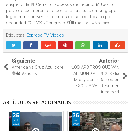
suspendida 🚪 Cerraron accesos del recinto 🧯 Usaron
polvo de extintores para contener la situación Un grupo
logró entrar brevemente antes de ser controlado por
seguridad #CDMX #Congreso #ÚltimaHora #Noticias
Etiquetas:
Expresa TV
,
Videos
Siguiente
Anterior
América vs Cruz Azul core
¡LOS ÁRBITROS QUE VAN
🦅🚂 #shorts
AL MUNDIAL! 🇲🇽 Katia
Iztel y César Ramos en
EXCLUSIVA | Resumen
Línea de 4
ARTÍCULOS RELACIONADOS
25
26
Jul
Jul
2026
2026