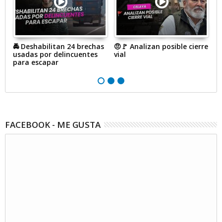
🚔 Deshabilitan 24 brechas
🤨🚩 Analizan posible cierre
#
usadas por delincuentes
vial
a
para escapar
p
p
FACEBOOK - ME GUSTA