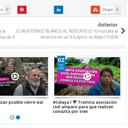
re
Share
0
0
Anterior
 la
¡CUAUHTÉMOC BLANCO AL RESCATE! El 10 rescata al
nea de 4
América en un 3-3 épico vs Atlas | TUDN
02
Ago
2026
zan posible cierre vial
#Celaya l 🪧 Tramita asociación
#
civil amparo para que realicen
A
consulta por tren