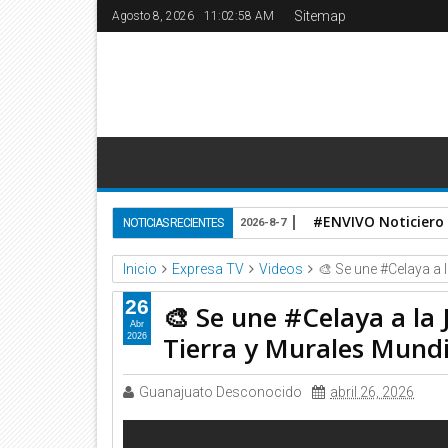
Sitemap
Agosto 8, 2026
11:02:59 AM
#ENVIVO Noticiero
NOTICIAS RECIENTES
2026-8-7
Inicio
Expresa TV
Videos
🎨 Se une #Celaya a 
26
🎨 Se une #Celaya a la
Abr
Tierra y Murales Mundi
2026
Guanajuato Desconocido
abril 26, 2026