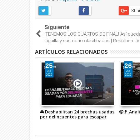
Sha
Siguiente
¡TENEMOS LOS CUARTOS DE FINAL! Así queda
Liguilla y sus ocho clasificados | Resumen Lí
ARTÍCULOS RELACIONADOS
25
26
Jul
Jul
2026
2026
o Matutino con
🚔 Deshabilitan 24 brechas usadas
🤨🚩 Anali
por delincuentes para escapar