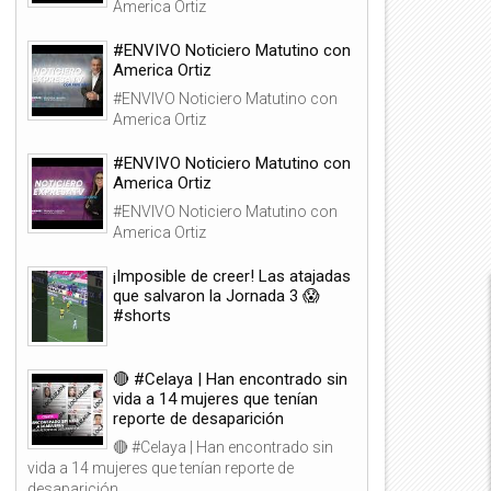
America Ortiz
#ENVIVO Noticiero Matutino con
America Ortiz
#ENVIVO Noticiero Matutino con
America Ortiz
#ENVIVO Noticiero Matutino con
America Ortiz
#ENVIVO Noticiero Matutino con
04
05
America Ortiz
Ago
Ago
2026
2026
¡Imposible de creer! Las atajadas
que salvaron la Jornada 3 😱
#shorts
🔴 #Celaya | Han encontrado sin
ENVIVO Noticiero Matutino con
🔴 #Celaya | Han encontrado
vida a 14 mujeres que tenían
merica Ortiz
vida a 14 mujeres que tenían
reporte de desaparición
reporte de desaparición
🔴 #Celaya | Han encontrado sin
vida a 14 mujeres que tenían reporte de
desaparición