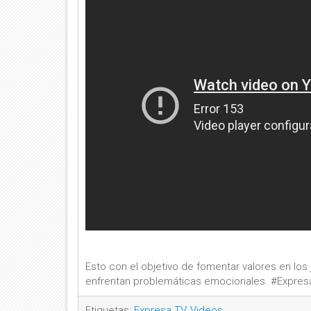
Esto con el objetivo de fomentar valores en lo
enfrentan problemáticas emocionales. #Expres
Etiquetas:
Expresa TV
,
Videos