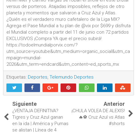
Kevin Mier y Camilo Vargas se roban el show en este brutal
versus de porteros. Atajadas imposibles, reflejos de otro
planeta y momentos que salvaron a Cruz Azul y Atlas.
¿Quién es el verdadero muro cafetalero de la Liga MX?
Agrega el Pase Mundial a tu plan de @vix por $699 y disfruta
el Mundial completo a partir del 11 de junio con 72 partidos
EXCLUSIVOS ¡Compra YA que el precio subirá!
https://todoelmundialporvix.com/?
utm_source=youtube&utm_medium=organic_social&utm_ca
mpaign=mundial-
2026&utm_term=endcard&utm_content=ed_sports_mx
Etiquetas:
Deportes
,
Telemundo Deportes
Siguiente
Anterior
¿VENTAJA DEFINITIVA?
¡CHULA VOLEA DE ALEXIS!
Tigres y Cruz Azul ganan
🔥⚽️ Cruz Azul vs Atlas
en la ida | América y Pumas
#shorts
se alistan | Línea de 4