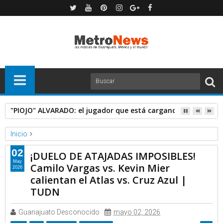
"PIOJO" ALVARADO: el jugador que está cargando con Chivas
Inicio
Deportes
Telemundo Deportes
02
¡DUELO DE ATAJADAS IMPOSIBLES!
¡DUELO DE ATAJADAS IMPOSIBLES! Camilo Vargas vs. Kevin
May
Camilo Vargas vs. Kevin Mier
2026
Mier calientan el Atlas vs. Cruz Azul | TUDN
calientan el Atlas vs. Cruz Azul |
TUDN
Guanajuato Desconocido
mayo 02, 2026