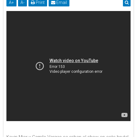
A
+
A
-
Print
Email