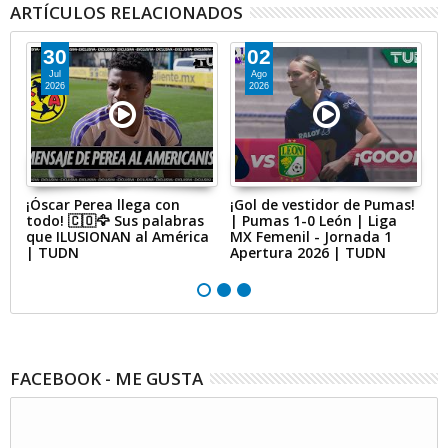
ARTÍCULOS RELACIONADOS
30
02
Jul
Ago
2026
2026
¡Óscar Perea llega con
¡Gol de vestidor de Pumas!
¡I
do
todo! 🇨🇴🦅 Sus palabras
| Pumas 1-0 León | Liga
a
y
que ILUSIONAN al América
MX Femenil - Jornada 1
J
| TUDN
Apertura 2026 | TUDN
FACEBOOK - ME GUSTA