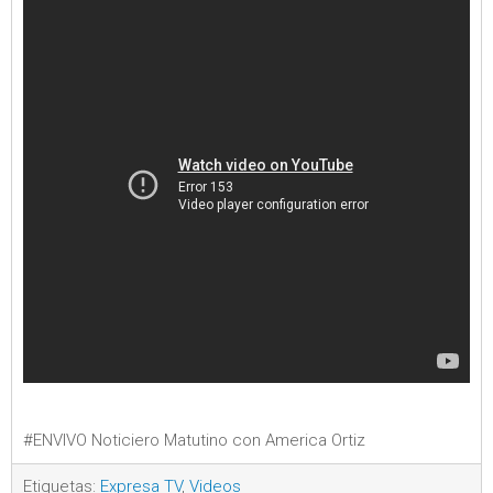
#ENVIVO Noticiero Matutino con America Ortiz
Etiquetas:
Expresa TV
,
Videos