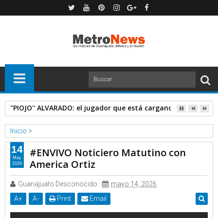
"PIOJO" ALVARADO: el jugador que está cargando con Chivas
Inicio
Expresa TV
Videos
14
#ENVIVO Noticiero Matutino con
#ENVIVO Noticiero Matutino con America Ortiz
May
America Ortiz
2026
Guanajuato Desconocido
mayo 14, 2026
A
+
A
-
Print
Email