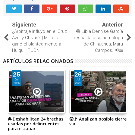
Siguiente
Anterior
¿Arbitraje influyó en el Cruz
🔵 Libia Dennise García
Azul y Chivas? | Militó le
respalda a su homóloga
ganó el planteamiento a
de Chihuahua, Maru
Huiqui | TUDN
Campos. 📢⚖️
ARTÍCULOS RELACIONADOS
25
26
Jul
Jul
2026
2026
🚔 Deshabilitan 24 brechas
🤨🚩 Analizan posible cierre
#
usadas por delincuentes
vial
a
para escapar
p
p