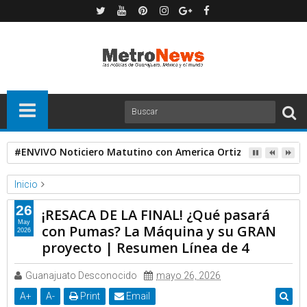
#ENVIVO Noticiero Matutino con America Ortiz
Inicio
Deportes
Telemundo Deportes
26
¡RESACA DE LA FINAL! ¿Qué pasará
¡RESACA DE LA FINAL! ¿Qué pasará con Pumas? La Máquina y
May
con Pumas? La Máquina y su GRAN
2026
su GRAN proyecto | Resumen Línea de 4
proyecto | Resumen Línea de 4
Guanajuato Desconocido
mayo 26, 2026
A
+
A
-
Print
Email