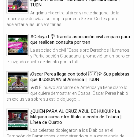
TUDN
Angelina Hix entra al área y mete diagonal de la
muerte que desvía a su propia portería Selene Cortés para
adelantar a las universitarias. ...
#Celaya l 🪧 Tramita asociación civil amparo para
que realicen consulta por tren
La asociación civil “Cabale pro Derechos Humanos
y Participación Ciudadana” promovió un amparo en
el juzgado quinto de distrito por la falt...
¡Óscar Perea llega con todo! 🇨🇴🦅 Sus palabras
que ILUSIONAN al América | TUDN
🔥⚽ El nuevo atacante del América ya tiene claro lo
que quiere demostrar en Coapa. Óscar Perea habló
en exclusiva sobre su estilo de juego,...
¿QUIÉN PARA AL CRUZ AZUL DE HUIQUI? La
Máquina suma otro título, a costa de Toluca |
Línea de Cuatro
Los celestes doblegaron a los Diablos en el
Campeón de Campeones, demostrando que la experiencia de