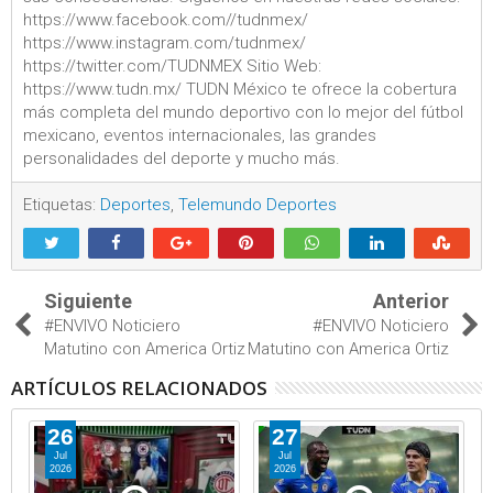
https://www.facebook.com//tudnmex/
https://www.instagram.com/tudnmex/
https://twitter.com/TUDNMEX Sitio Web:
https://www.tudn.mx/ TUDN México te ofrece la cobertura
más completa del mundo deportivo con lo mejor del fútbol
mexicano, eventos internacionales, las grandes
personalidades del deporte y mucho más.
Etiquetas:
Deportes
,
Telemundo Deportes
Siguiente
Anterior
#ENVIVO Noticiero
#ENVIVO Noticiero
Matutino con America Ortiz
Matutino con America Ortiz
ARTÍCULOS RELACIONADOS
26
27
Jul
Jul
2026
2026