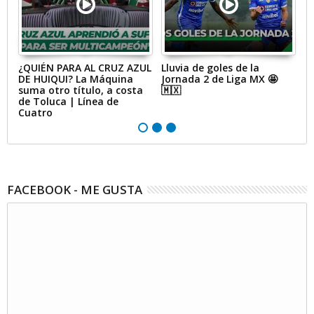
de
¿QUIÉN PARA AL CRUZ AZUL
Lluvia de goles de la
¡Ó
DE HUIQUI? La Máquina
Jornada 2 de Liga MX 🤩
t
suma otro título, a costa
🇲🇽
q
 |
de Toluca | Línea de
|
Cuatro
FACEBOOK - ME GUSTA