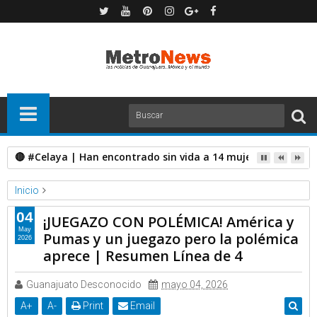
🔴 #Celaya | Han encontrado sin vida a 14 mujeres que tenía
Inicio
Deportes
Telemundo Deportes
04
¡JUEGAZO CON POLÉMICA! América y
¡JUEGAZO CON POLÉMICA! América y Pumas y un juegazo pero
May
Pumas y un juegazo pero la polémica
2026
la polémica aprece | Resumen Línea de 4
aprece | Resumen Línea de 4
Guanajuato Desconocido
mayo 04, 2026
A
+
A
-
Print
Email