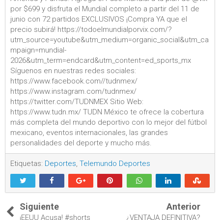
por $699 y disfruta el Mundial completo a partir del 11 de
junio con 72 partidos EXCLUSIVOS ¡Compra YA que el
precio subirá! https://todoelmundialporvix.com/?
utm_source=youtube&utm_medium=organic_social&utm_ca
mpaign=mundial-
2026&utm_term=endcard&utm_content=ed_sports_mx
Síguenos en nuestras redes sociales:
https://www.facebook.com//tudnmex/
https://www.instagram.com/tudnmex/
https://twitter.com/TUDNMEX Sitio Web:
https://www.tudn.mx/ TUDN México te ofrece la cobertura
más completa del mundo deportivo con lo mejor del fútbol
mexicano, eventos internacionales, las grandes
personalidades del deporte y mucho más.
Etiquetas:
Deportes
,
Telemundo Deportes
Siguiente
Anterior
¡EEUU Acusa! #shorts
¿VENTAJA DEFINITIVA?