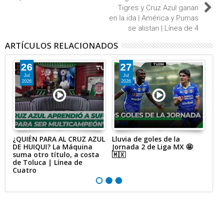
Tigres y Cruz Azul ganan
en la ida | América y Pumas
se alistan | Línea de 4
ARTÍCULOS RELACIONADOS
26
27
Jul
Jul
2026
2026
de
¿QUIÉN PARA AL CRUZ AZUL
Lluvia de goles de la
¡Ó
DE HUIQUI? La Máquina
Jornada 2 de Liga MX 🤩
t
suma otro título, a costa
🇲🇽
q
 |
de Toluca | Línea de
|
Cuatro